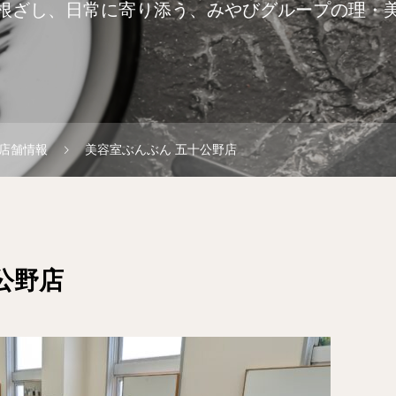
根ざし、日常に寄り添う、みやびグループの理・
店舗情報
美容室ぶんぶん 五十公野店
公野店